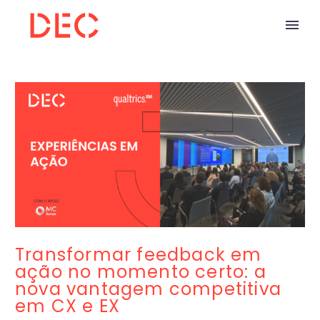
Transformar feedback em
ação no momento certo: a
nova vantagem competitiva
em CX e EX