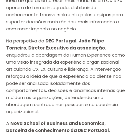
ideia de que as empresas mais maduras em CX e EX
operam de forma integrada, distribuindo
conhecimento transversalmente pelas equipas para
suportar decisões mais rápidas, mais informadas e
com maior impacto no negócio.
Na perspetiva da
DEC Portugal
,
João Filipe
Torneiro, Diretor Executivo da associação
,
enquadrou a abordagem da Human Experience como
uma visão integrada da experiência organizacional,
articulando CX, EX, cultura e liderança. A intervenção
reforçou a ideia de que a experiência do cliente não
pode ser analisada isoladamente dos
comportamentos, decisões e dinâmicas internas que
moldam as organizações, defendendo uma
abordagem centrada nas pessoas e na coerência
organizacional.
A
Nova School of Business and Economics
,
parceira de conhecimento da DEC Portugal
,