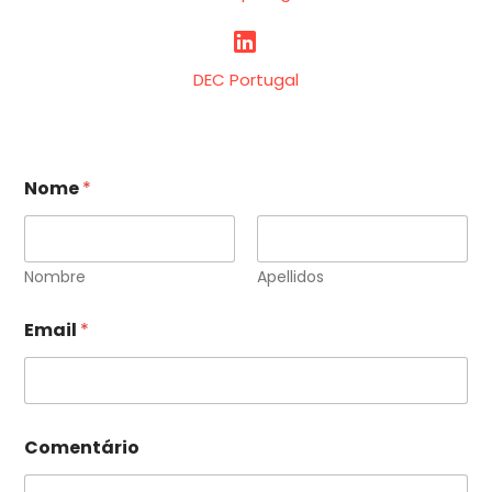


DEC Portugal
Nome
*
Nombre
Apellidos
Email
*
N
Comentário
o
m