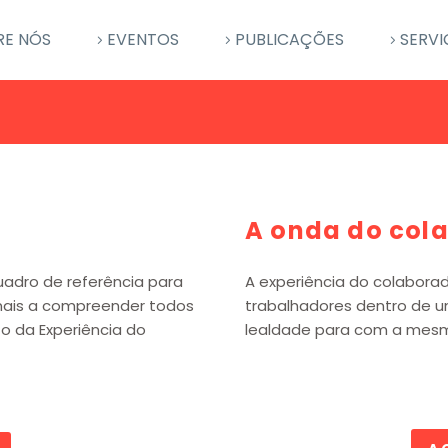
RE NÓS
EVENTOS
PUBLICAÇÕES
SERVI
A onda do col
uadro de referência para
A experiência do colabora
ionais a compreender todos
trabalhadores dentro de u
o da Experiência do
lealdade para com a mes