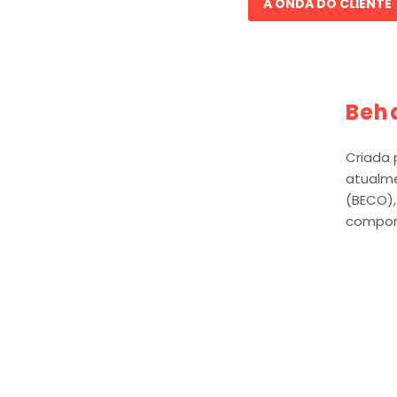
A ONDA DO CLIENTE
Beh
Criada 
atualm
(BECO),
compor