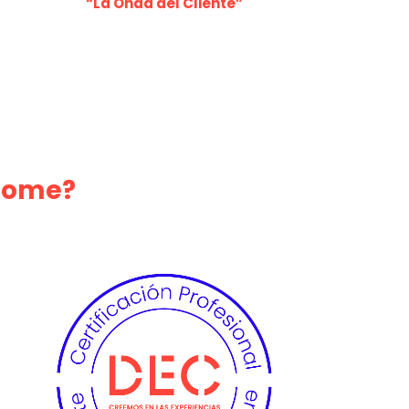
“La Onda del Cliente”
ndome?