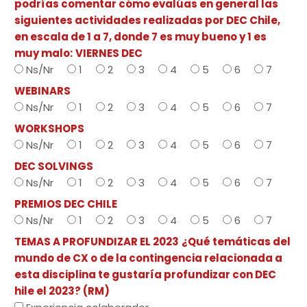
podrías comentar cómo evalúas en general las
siguientes actividades realizadas por DEC Chile,
en escala de 1 a 7, donde 7 es muy bueno y 1 es
muy malo:
VIERNES DEC
Ns/Nr
1
2
3
4
5
6
7
WEBINARS
Ns/Nr
1
2
3
4
5
6
7
WORKSHOPS
Ns/Nr
1
2
3
4
5
6
7
DEC SOLVINGS
Ns/Nr
1
2
3
4
5
6
7
PREMIOS DEC CHILE
Ns/Nr
1
2
3
4
5
6
7
TEMAS A PROFUNDIZAR EL 2023
¿Qué temáticas del
mundo de CX o de la contingencia relacionada a
esta disciplina te gustaría profundizar con DEC
hile el 2023? (RM)