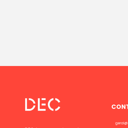
CON
geral@