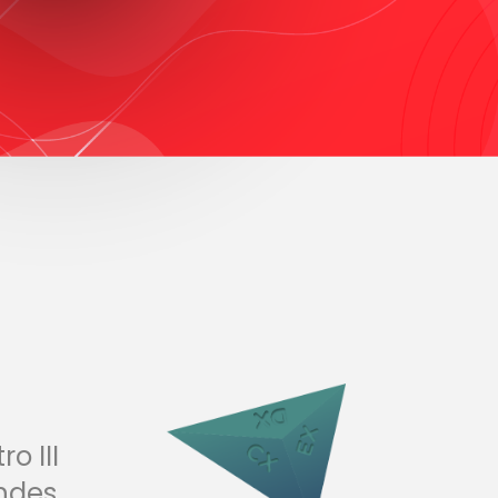
o III
ndes