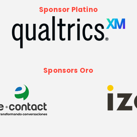
Sponsor Platino
Sponsors Oro