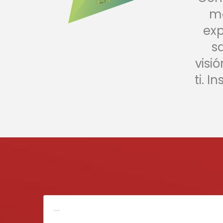
ma
exp
s
visi
ti. I