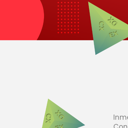
Inme
Con