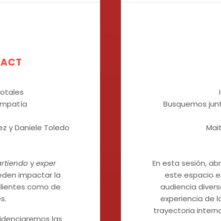
TACT
otales
I
Empatía
Busquemos junto
ez y Daniele Toledo
Mait
rtiendo
y
exper
En esta sesión, ab
eden impactar la
este espacio es
clientes como de
audiencia divers
s.
experiencia de 
trayectoria inter
idenciaremos las