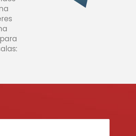
una
eres
na
 para
salas: