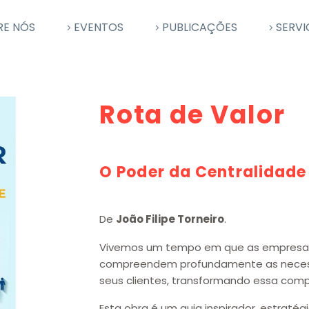
RE NÓS
EVENTOS
PUBLICAÇÕES
SERVI
Rota de Valor
O Poder da Centralidade 
De
João Filipe Torneiro
.
Vivemos um tempo em que as empresas
compreendem profundamente as necess
seus clientes, transformando essa co
Esta obra é um guia inspirador, estratég