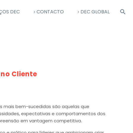
ÇOS DEC
CONTACTO
DEC GLOBAL
no Cliente
 mais bem-sucedidas são aquelas que
idades, expectativas e comportamentos dos
mpreensão em vantagem competitiva.
ico e prático para líderes que ambicionam criar