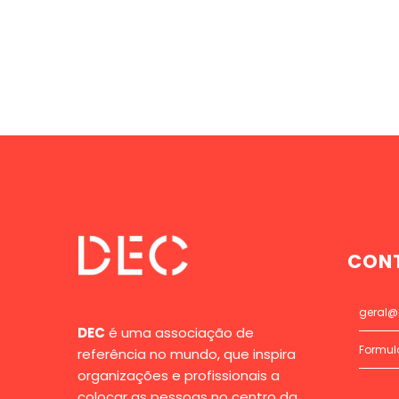
CON
geral@
DEC
é uma associação de
Formul
referência no mundo, que inspira
organizações e profissionais a
colocar as pessoas no centro da