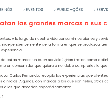
RE NÓS
EVENTOS
PUBLICAÇÕES
SERVI
atan las grandes marcas a sus cl
ntes. A lo largo de nuestra vida consumimos bienes y servic
 independientemente de la forma en que se produzca: tienda
 experiencia.
s de estas marcas un buen servicio? ¿Nos tratan como defin
o un consumidor que quiera o no, debe comprarles lo que
u autor Carlos Fernando, recopila las experiencias que clie
s o malas. Algunos, con marcas a las que son fieles, otros
as a las que acceden esporádicamente.
s?