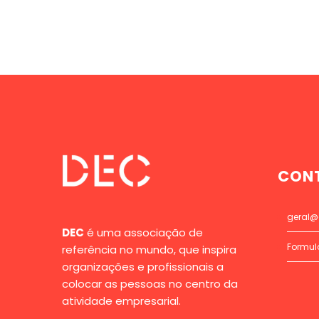
CON
geral@
DEC
é uma associação de
Formul
referência no mundo, que inspira
organizações e profissionais a
colocar as pessoas no centro da
atividade empresarial.