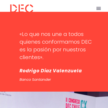
«Lo que nos une a todos
quienes conformamos DEC
es la pasión por nuestros
clientes».
Rodrigo Díaz Valenzuela
Banco Santander