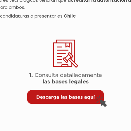
ores tecnológicos tendrán que
acreditar la autorización de
 para ambos.
/candidaturas a presentar es
Chile
.