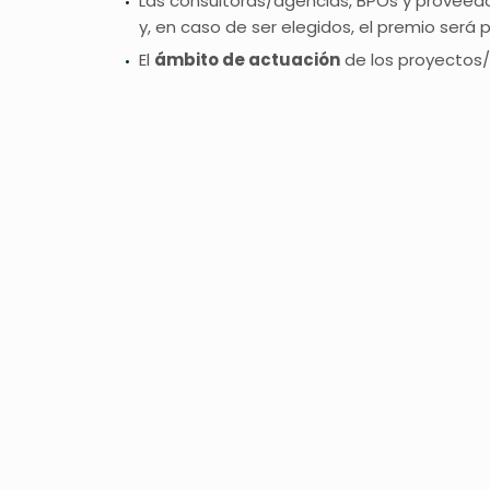
Las consultoras/agencias, BPOs y proveed
y, en caso de ser elegidos, el premio será
El
ámbito de actuación
de los proyectos