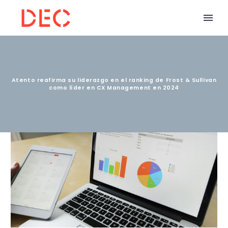
Atento reafirma su liderazgo en el ranking de Frost & Sullivan
como líder en CX Management en 2024